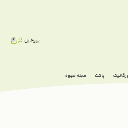
0
پروفایل
رگانیک
پاکت
مجله قهوه