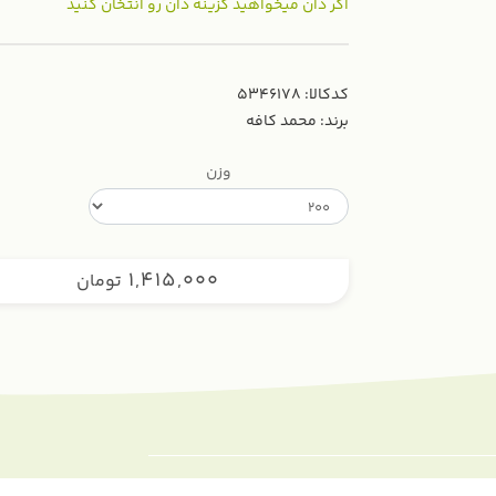
اگر دان میخواهید گزینه دان رو انتخان کنید
کدکالا:
برند:
محمد کافه
وزن
1,415,000
تومان