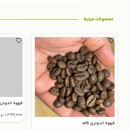
محصولات مرتبط
قهوه اندونزی
1,399,000
توم
قهوه اندونزی wib