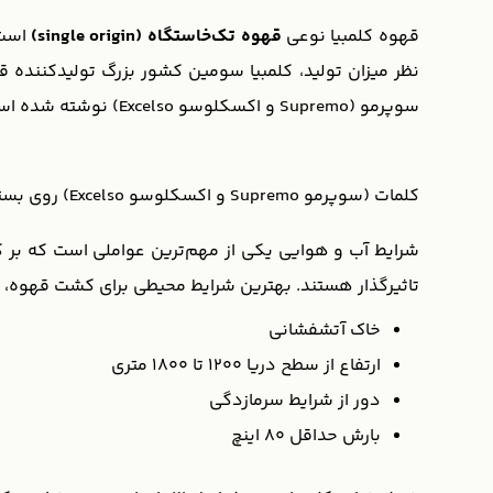
قهوه کلمبیا نوعی
قهوه تک‌خاستگاه (single origin)
است 
نظر میزان تولید، کلمبیا سومین کشور بزرگ تولید‌کننده 
سوپرمو (Supremo و اکسکلوسو Excelso) نوشته شده است که به سایز دانه‌های قهوه اشاره دارد و به کیفیت قهوه و قابلیت ردیابی محل رشد آن در کلمبیا ارتباطی ندارد.
کلمات (سوپرمو Supremo و اکسکلوسو Excelso) روی بسته قهوه کلمبیا، اشاره به سایز دانه‌های قهوه دارد.
شرایط آب و هوایی یکی از مهم‌ترین عواملی است که بر کی
تاثیرگذار هستند. بهترین شرایط محیطی برای کشت قهوه، عبا
خاک آتشفشانی
ارتفاع از سطح دریا 1200 تا 1800 متری
دور از شرایط سرمازدگی
بارش حداقل 80 اینچ