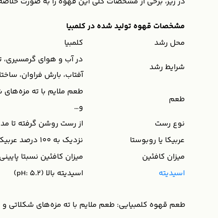
در زیر، برخی از مشخصات کلی این قهوه را به صورت خلاصه 
مشخصات قهوه تولید شده در کلمبیا
محل رشد
کلمبیا
در آب و هوای گرمسیری، 
شرایط رشد
آفتاب، بارش فراوان، ساخت
طعم ملایم با ته مزه‌های ش
طعم
و…
نوع رست
از رست روشن گرفته تا مد
عربیکا یا روبوستا
نزدیک به 100 درصد عربیکا
میزان کافئین
میزان کافئین نسبتا پایینی
اسیدیته
اسیدیته بالا (pH: 5.2)
طعم قهوه کلمبیایی: طعم ملایم با ته مزه‌های شکلاتی و م