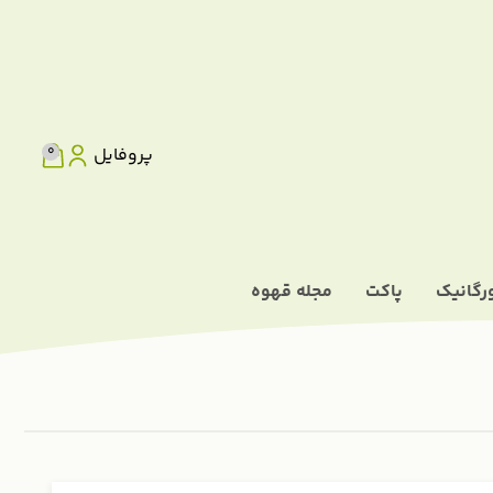
0
پروفایل
رگانیک
پاکت
مجله قهوه